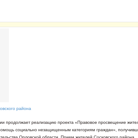
овского района
сии продолжает реализацию проекта «Правовое просвещение жите
 помощь социально незащищенным категориям граждан», получивш
тельства Орловской области. Прием жителей Сосковского района