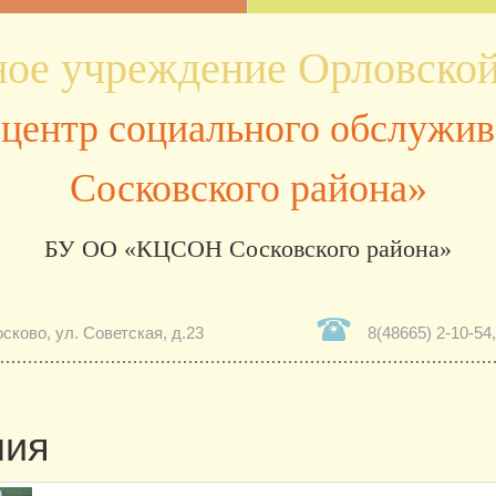
ое учреждение Орловской
центр социального обслужив
Сосковского района»
сково, ул. Советская, д.23
8(48665) 2-10-54,
ния