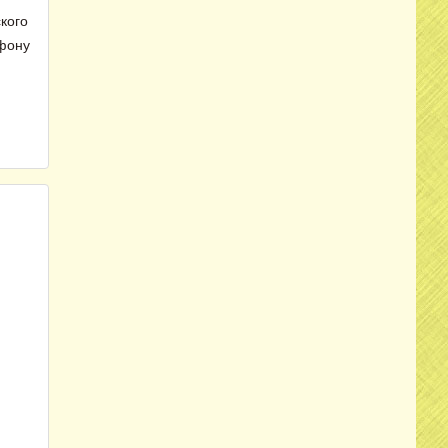
ского
ефону