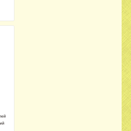
лей
ий