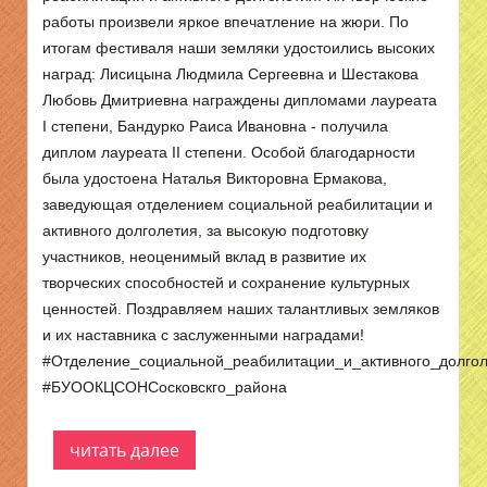
работы произвели яркое впечатление на жюри. По
итогам фестиваля наши земляки удостоились высоких
наград: Лисицына Людмила Сергеевна и Шестакова
Любовь Дмитриевна награждены дипломами лауреата
I степени, Бандурко Раиса Ивановна - получила
диплом лауреата II степени. Особой благодарности
была удостоена Наталья Викторовна Ермакова,
заведующая отделением социальной реабилитации и
активного долголетия, за высокую подготовку
участников, неоценимый вклад в развитие их
творческих способностей и сохранение культурных
ценностей. Поздравляем наших талантливых земляков
и их наставника с заслуженными наградами!
#Отделение_социальной_реабилитации_и_активного_долго
#БУООКЦСОНСосковскго_района
читать далее