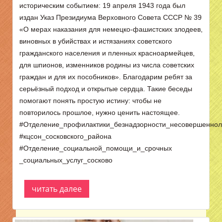
историческим событием: 19 апреля 1943 года был
издан Указ Президиума Верховного Совета СССР № 39
«О мерах наказания для немецко-фашистских злодеев,
виновных в убийствах и истязаниях советского
гражданского населения и пленных красноармейцев,
для шпионов, изменников родины из числа советских
граждан и для их пособников». Благодарим ребят за
серьёзный подход и открытые сердца. Такие беседы
помогают понять простую истину: чтобы не
повторилось прошлое, нужно ценить настоящее.
#Отделение_профилактики_безнадзорности_несовершеннол
#кцсон_сосковского_района
#Отделение_социальной_помощи_и_срочных
_социальных_услуг_сосково
читать далее